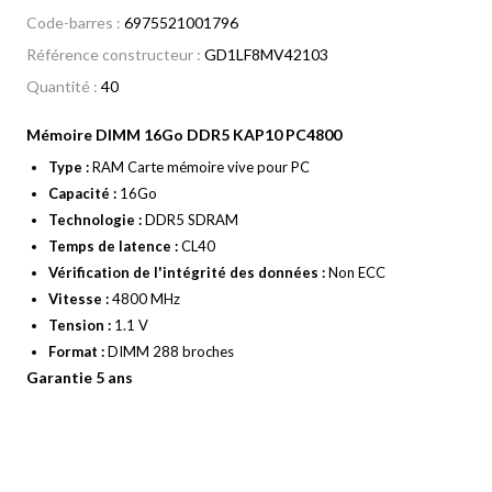
Code-barres :
6975521001796
Référence constructeur :
GD1LF8MV42103
Quantité :
40
Mémoire DIMM 16Go DDR5 KAP10 PC4800
Type :
RAM Carte mémoire vive pour PC
Capacité :
16Go
Technologie :
DDR5 SDRAM
Temps de latence :
CL40
Vérification de l'intégrité des données :
Non ECC
Vitesse :
4800 MHz
Tension :
1.1 V
Format :
DIMM 288 broches
Garantie 5 ans