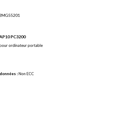
2MG55201
AP10 PC3200
our ordinateur portable
 données :
Non ECC