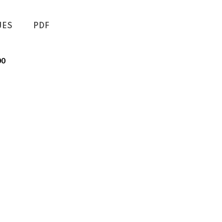
UES
PDF
00
portable
ECC