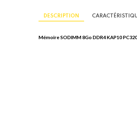
DESCRIPTION
CARACTÉRISTIQ
Mémoire SODIMM 8Go DDR4 KAP10 PC32
Type :
RAM Carte mémoire vive pour ordinateur 
Capacité :
8Go
Technologie :
DDR4 SDRAM
Temps de latence :
CL22
Vérification de l'intégrité des données :
Non 
Vitesse :
3200 MHz
Tension :
1.2 V
Format :
SO-DIMM 260 broches
Garantie 5 ans
Produits Similaires