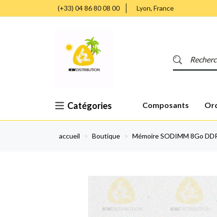
(+33) 04 86 80 08 00
Lyon, France
Catégories
Composants
Ord
accueil
>
Boutique
>
Mémoire SODIMM 8Go DD