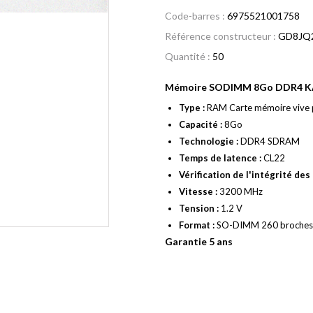
Code-barres :
6975521001758
Référence constructeur :
GD8JQ
Quantité :
50
Mémoire SODIMM 8Go DDR4 K
Type :
RAM Carte mémoire vive p
Capacité :
8Go
Technologie :
DDR4 SDRAM
Temps de latence :
CL22
Vérification de l'intégrité des
Vitesse :
3200 MHz
Tension :
1.2 V
Format :
SO-DIMM 260 broches
Garantie 5 ans