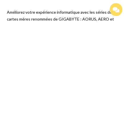
Améliorez votre expérience informatique avec les séries de
cartes mères renommées de GIGABYTE : AORUS, AERO et
GIGABYTE. Dotées de designs innovants et de fonctionnalités
avancées, ces cartes offrent des performances et une fiabilité
exceptionnelles. Que vous soyez un joueur, un créateur de
contenu ou un professionnel, nos séries répondent à vos
besoins, en garantissant une qualité sans compromis et une
technologie de pointe.
Produits Similaires