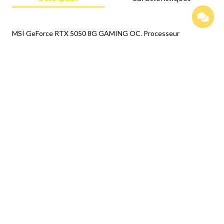
MSI GeForce RTX 5050 8G GAMING OC. Processeur
graphique famille: NVIDIA, Processeur graphique: GeForce RTX
5050. Mémoire carte graphique distincte: 8 Go, Type de
mémoire de l'adaptateur graphique: GDDR6, Mémoire Bus: 128
bit. Résolution maximale: 7680 x 4320 pixels. Version DirectX:
12 Ultimate, Version OpenGL: 4.6. Type d'interface: PCI
Express x16 5.0. Type de refroidissement: Actif, Nombre de
ventilateurs: 2 ventilateur(s)
Produits Similaires