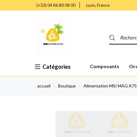
(+33) 04 86 80 08 00
Lyon, France
Catégories
Composants
Ord
accueil
>
Boutique
>
Alimentation MSI MAG A75