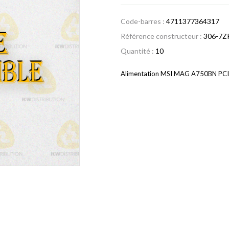
Code-barres :
4711377364317
Référence constructeur :
306-7Z
Quantité :
10
Alimentation MSI MAG A750BN PCI