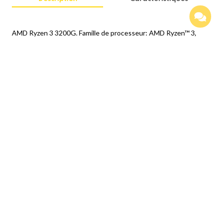
AMD Ryzen 3 3200G. Famille de processeur: AMD Ryzen™ 3,
Socket de processeur (réceptable de processeur):
Emplacement AM4, Lithographie du processeur: 12 nm. Canaux
de mémoire: Double canal, Types de mémoires pris en charge
par le processeur: DDR4-SDRAM, Vitesses d'horloge de
mémoire prises en charge par le processeur: 2933 MHz. Modèle
d'adaptateur graphique inclus: AMD Radeon Vega 8, Fréquence
dynamique (max) de carte graphique intégrée: 1250 MHz.
Segment de marché: Bureau
Produits Similaires