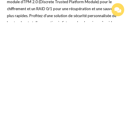
module dTPM 2.0 (Discrete Trusted Platform Module) pour le
chiffrement et un RAID 0/1 pour une récupération et une sauvegarde
plus rapides. Profitez d'une solution de sécurité personnalisée de
bout en bout et d'une gestion à distance des données grâce à la
personnalisation ThinkCentre tout en configurant votre appareil via
le Lenovo Device Manager.
FIABILITÉ ET
COLLABORATIONDéveloppement durable
Notre objectif est de
fournir une technologie plus intelligente pour construire un avenir
meilleur et plus durable pour nos clients, nos communautés et la
planète. C’est pourquoi nous recherchons les labels et les
certifications les plus poussés permettant de démontrer notre
engagement pour la durabilité dans la conception de nos produits.
Ensemble, nous pouvons bâtir un avenir plus intelligent pour tous et
toutes.